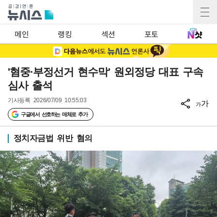
메인
랭킹
섹션
포토
'혐중·부정선거 현수막' 원외정당 대표 구속
심사 출석
기사등록
2026/07/09 10:55:03
가
가
구글에서 선호하는 매체로 추가
정치자금법 위반 혐의