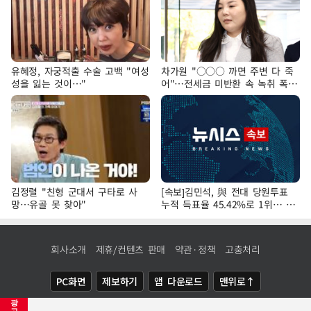
유혜정, 자궁적출 수술 고백 "여성
차가원 "○○○ 까면 주변 다 죽
성을 잃는 것이…"
어"…전세금 미반환 속 녹취 폭로
파장
김정렬 "친형 군대서 구타로 사
[속보]김민석, 與 전대 당원투표
망…유골 못 찾아"
누적 득표율 45.42%로 1위… 정
청래 44.56%
회사소개
제휴/컨텐츠 판매
약관·정책
고충처리
PC화면
제보하기
앱 다운로드
맨위로↑
광
COPYRIGHTⓒ
NEWSIS
ALL RIGHTS RESERVED.