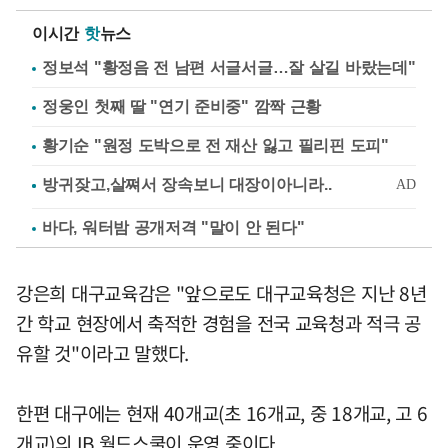
이시간
핫
뉴스
정보석 "황정음 전 남편 서글서글…잘 살길 바랐는데"
정웅인 첫째 딸 "연기 준비중" 깜짝 근황
황기순 "원정 도박으로 전 재산 잃고 필리핀 도피"
바다, 워터밤 공개저격 "말이 안 된다"
강은희 대구교육감은 "앞으로도 대구교육청은 지난 8년
간 학교 현장에서 축적한 경험을 전국 교육청과 적극 공
유할 것"이라고 말했다.
한편 대구에는 현재 40개교(초 16개교, 중 18개교, 고 6
개교)의 IB 월드스쿨이 운영 중이다.