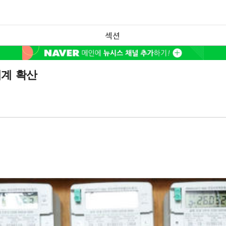
섹션
체계 확산