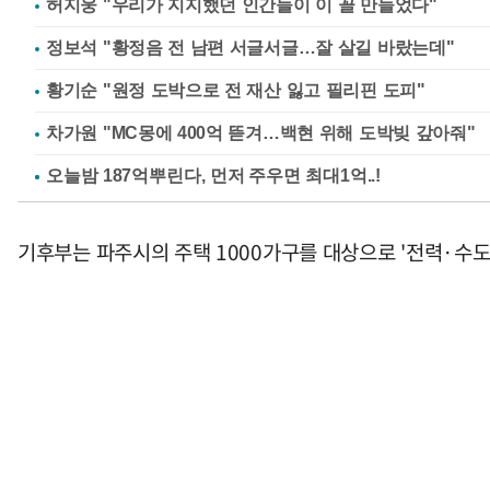
허지웅 "우리가 지지했던 인간들이 이 꼴 만들었다"
정보석 "황정음 전 남편 서글서글…잘 살길 바랐는데"
황기순 "원정 도박으로 전 재산 잃고 필리핀 도피"
차가원 "MC몽에 400억 뜯겨…백현 위해 도박빚 갚아줘"
기후부는 파주시의 주택 1000가구를 대상으로 '전력·수도