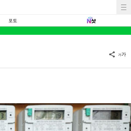
포토
가
가