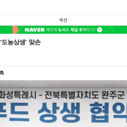
섹션
 '도농상생' 맞손
축