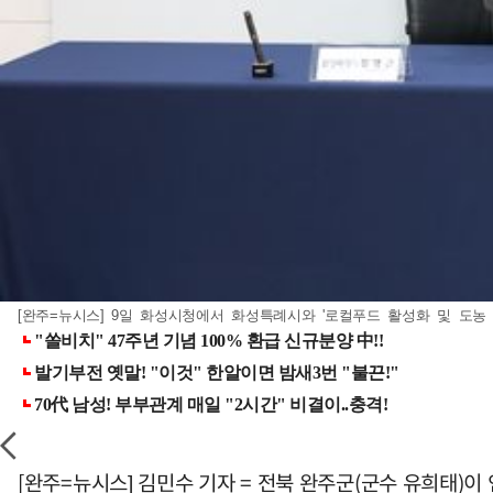
[완주=뉴시스] 9일 화성시청에서 화성특례시와 '로컬푸드 활성화 및 도농 상생
[완주=뉴시스] 김민수 기자 = 전북 완주군(군수 유희태)