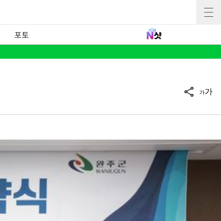
포토
가
가