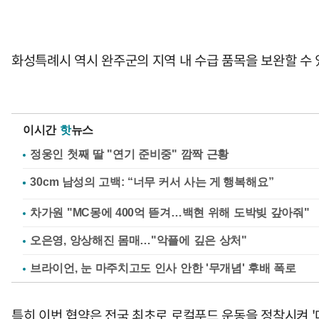
화성특례시 역시 완주군의 지역 내 수급 품목을 보완할 수
이시간
핫
뉴스
정웅인 첫째 딸 "연기 준비중" 깜짝 근황
차가원 "MC몽에 400억 뜯겨…백현 위해 도박빚 갚아줘"
오은영, 앙상해진 몸매…"악플에 깊은 상처"
브라이언, 눈 마주치고도 인사 안한 '무개념' 후배 폭로
특히 이번 협약은 전국 최초로 로컬푸드 운동을 정착시켜 