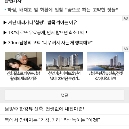
관련기사
하림, 배재고 앞 화환에 일침 "꽃으로 하는 고약한 짓들"
댓글