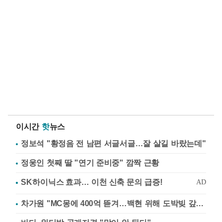
이시간
핫
뉴스
정보석 "황정음 전 남편 서글서글…잘 살길 바랐는데"
정웅인 첫째 딸 "연기 준비중" 깜짝 근황
차가원 "MC몽에 400억 뜯겨…백현 위해 도박빚 갚아줘"