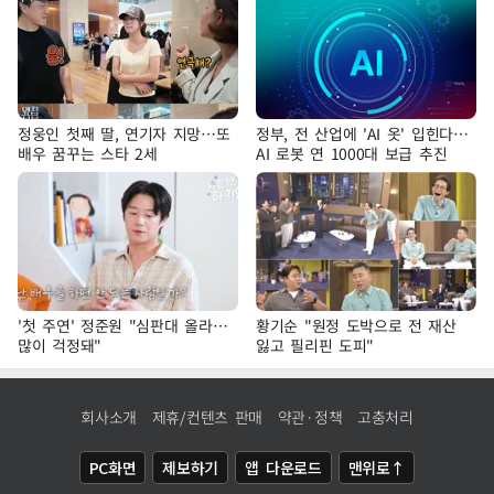
정웅인 첫째 딸, 연기자 지망…또
정부, 전 산업에 'AI 옷' 입힌다…
배우 꿈꾸는 스타 2세
AI 로봇 연 1000대 보급 추진
'첫 주연' 정준원 "심판대 올라…
황기순 "원정 도박으로 전 재산
많이 걱정돼"
잃고 필리핀 도피"
회사소개
제휴/컨텐츠 판매
약관·정책
고충처리
PC화면
제보하기
앱 다운로드
맨위로↑