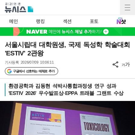
메인
랭킹
섹션
포토
서울시립대 대학원생, 국제 독성학 학술대회
'ESTIV' 2관왕
기사등록
2026/07/09 10:06:11
가
가
구글에서 선호하는 매체로 추가
환경공학과 김동현 석박사통합과정생 연구 성과
'ESTIV 2026' 우수발표상·EPPA 트래블 그랜트 수상