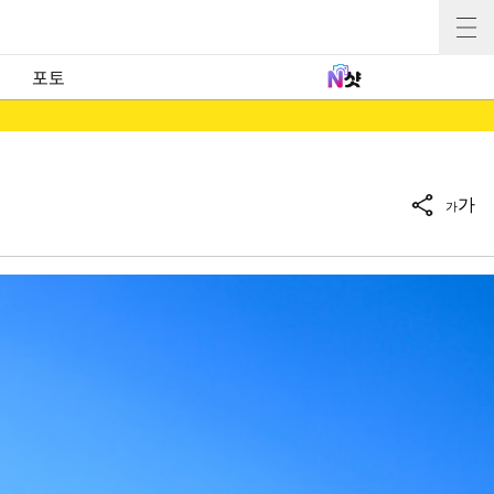
포토
가
가