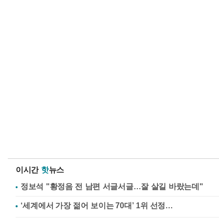
이시간
핫
뉴스
정보석 "황정음 전 남편 서글서글…잘 살길 바랐는데"