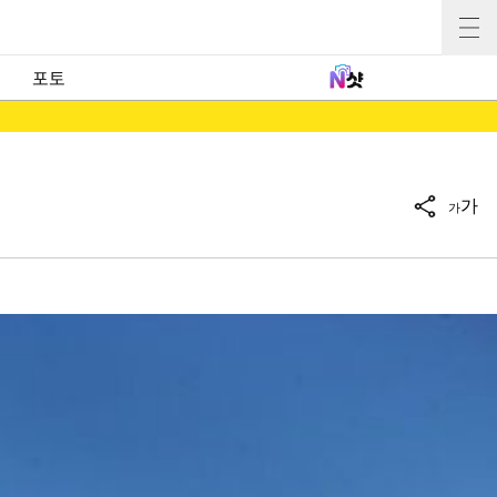
포토
가
가