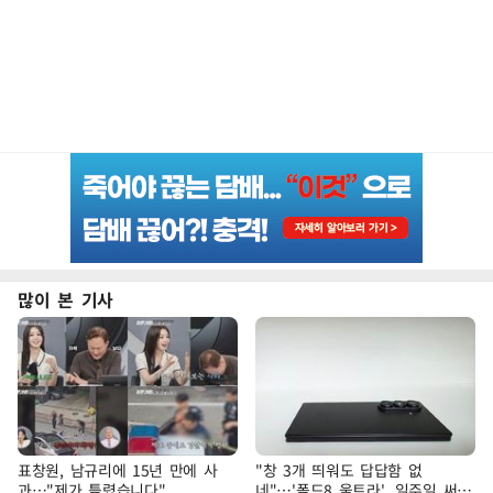
많이 본 기사
표창원, 남규리에 15년 만에 사
"창 3개 띄워도 답답함 없
과…"제가 틀렸습니다"
네"…'폴드8 울트라', 일주일 써보