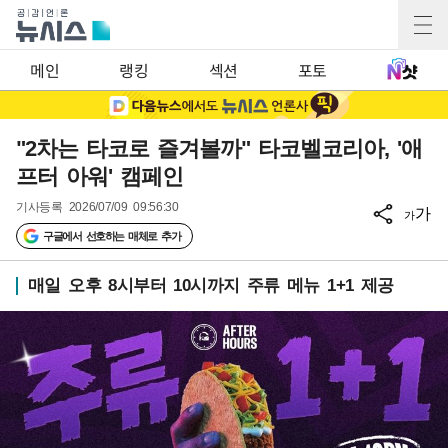
메인
랭킹
섹션
포토
"2차는 타코로 즐겨볼까" 타코벨코리아, '애
프터 아워' 캠페인
기사등록
2026/07/09 09:56:30
가
가
구글에서 선호하는 매체로 추가
매일 오후 8시부터 10시까지 주류 메뉴 1+1 제공