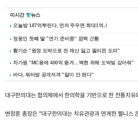
이시간
핫
뉴스
정웅인 첫째 딸 "연기 준비중" 깜짝 근황
황기순 "원정 도박으로 전 재산 잃고 필리핀 도피"
차가원 "MC몽에 400억 뜯겨…백현 위해 도박빚 갚아줘"
바다, 워터밤 공개저격 "말이 안 된다"
대구한의대는 협의체에서 한의학을 기반으로 한 전통치유와 
변창훈 총장은 "대구한의대는 치유관광과 연계한 웰니스 콘