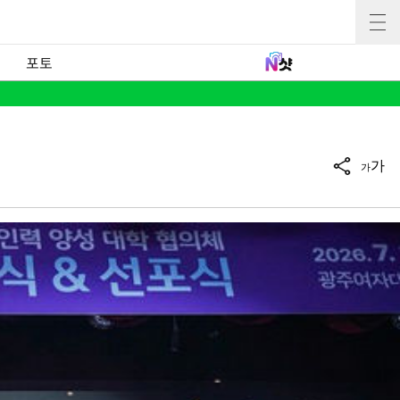
포토
가
가