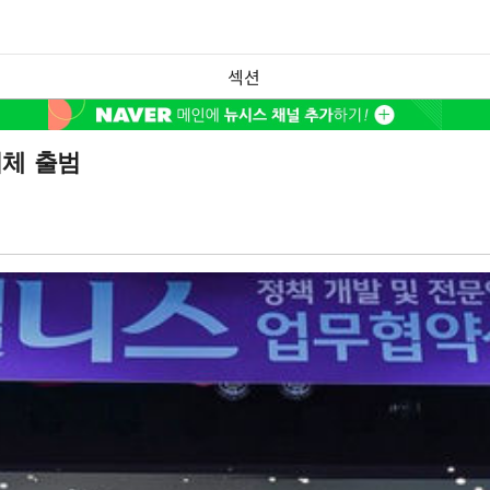
섹션
의체 출범