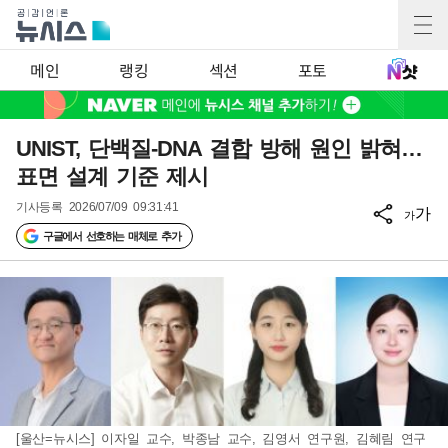
메인
랭킹
섹션
포토
UNIST, 단백질-DNA 결합 방해 원인 밝혀…
표면 설계 기준 제시
기사등록
2026/07/09 09:31:41
가
가
구글에서 선호하는 매체로 추가
[울산=뉴시스] 이자일 교수, 박종남 교수, 김영서 연구원, 김혜림 연구