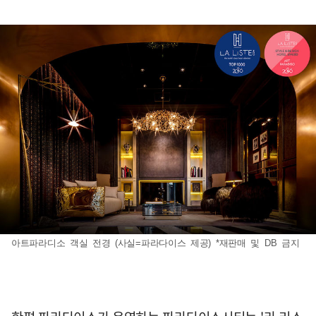
아트파라디소 객실 전경 (사실=파라다이스 제공) *재판매 및 DB 금지