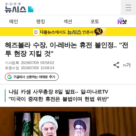
메인
랭킹
섹션
포토
헤즈볼라 수장, 이-레바논 휴전 불인정.. "전
투 현장 지킬 것"
기사등록
2026/07/09 09:58:02
가
가
최종수정
2026/07/09 10:08:24
구글에서 선호하는 매체로 추가
나임 카셈 사무총장 8일 발표-- 알-마나르TV
"미국이 중재한 휴전은 불법이며 헌법 위반"