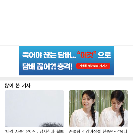
많이 본 기사
'마약 자숙' 유아인, 남사친과 볼뽀
손떨림 건강이상설 한승연…"목디