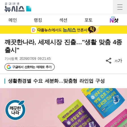
메인
랭킹
섹션
포토
깨끗한나라, 세제시장 진출…"생활 맞춤 4종
출시"
기사등록
2026/07/09 09:21:45
가
가
구글에서 선호하는 매체로 추가
생활환경별 수요 세분화…맞춤형 라인업 구성