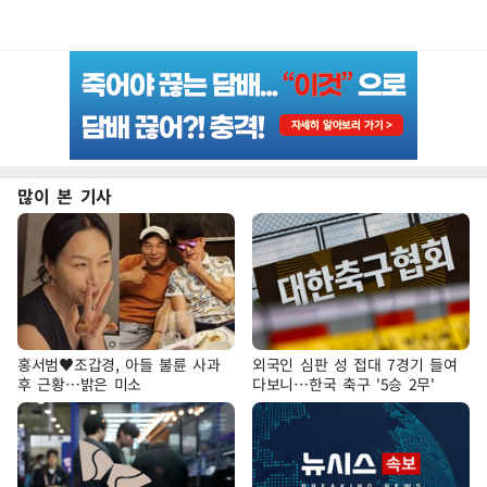
많이 본 기사
홍서범♥조갑경, 아들 불륜 사과
외국인 심판 성 접대 7경기 들여
후 근황…밝은 미소
다보니…한국 축구 '5승 2무'