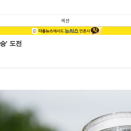
섹션
승' 도전