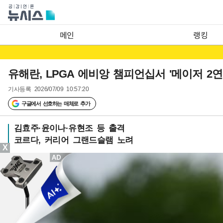
메인
랭킹
유해란, LPGA 에비앙 챔피언십서 '메이저 2연
기사등록
2026/07/09 10:57:20
구글에서 선호하는 매체로 추가
김효주·윤이나·유현조 등 출격
코르다, 커리어 그랜드슬램 노려
X