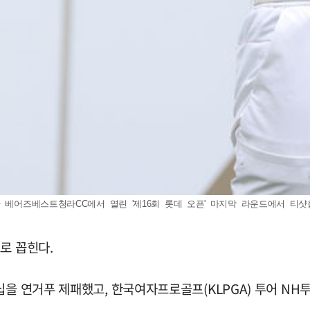
어즈베스트청라CC에서 열린 '제16회 롯데 오픈' 마지막 라운드에서 티샷을 하고 있
로 꼽힌다.
십을 연거푸 제패했고, 한국여자프로골프(KLPGA) 투어 N