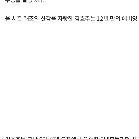
올 시즌 쾌조의 샷감을 자랑한 김효주는 12년 만의 에비앙 