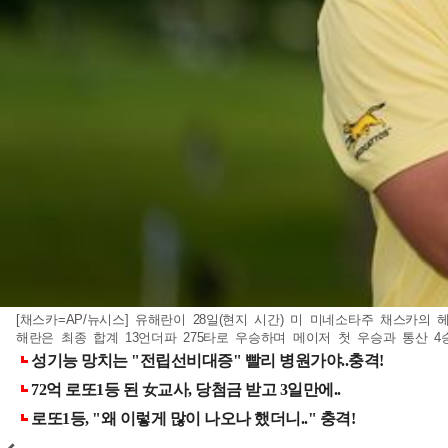
[채스카=AP/뉴시스] 유해란이 28일(현지 시간) 미 미네소타주 채스카의
해란은 최종 합계 13언더파 275타로 우승하며 메이저 첫 우승과 통산 4승째를 