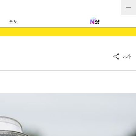
포토
가
가