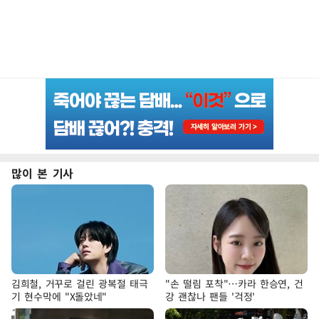
많이 본 기사
김희철, 거꾸로 걸린 광복절 태극
"손 떨림 포착"…카라 한승연, 건
기 현수막에 "X돌았네"
강 괜찮나 팬들 '걱정'