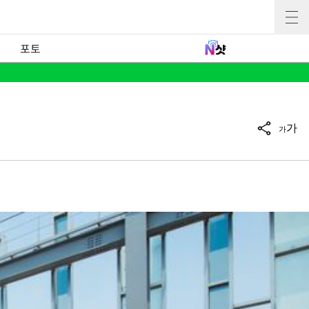
포토
가
가