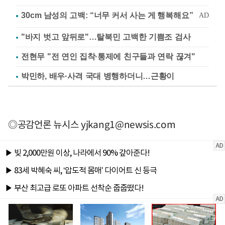
"바지 벗고 앞뒤로"…탈북민 고백한 기쁨조 검사
전현무 "전 연인 집착·통제에 친구들과 연락 끊겨"
박민하, 배우·사격 국대 병행하더니…근황이
◎공감언론 뉴시스
yjkang1@newsis.com