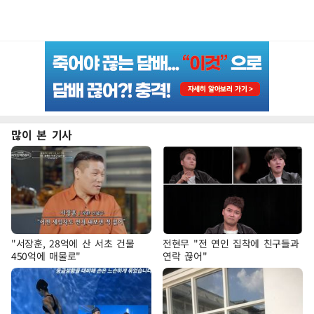
많이 본 기사
"서장훈, 28억에 산 서초 건물
전현무 "전 연인 집착에 친구들과
450억에 매물로"
연락 끊어"