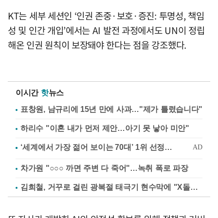
KT는 세부 세션인 ‘인권 존중·보호·증진: 투명성, 책임
성 및 인간 개입’에서는 AI 발전 과정에서도 UN이 정립
해온 인권 원칙이 보장돼야 한다는 점을 강조했다.
이시간
핫
뉴스
표창원, 남규리에 15년 만에 사과…"제가 틀렸습니다"
하리수 "이혼 내가 먼저 제안…아기 못 낳아 미안"
차가원 "○○○ 까면 주변 다 죽어"…녹취 폭로 파장
김희철, 거꾸로 걸린 광복절 태극기 현수막에 "X돌았네"