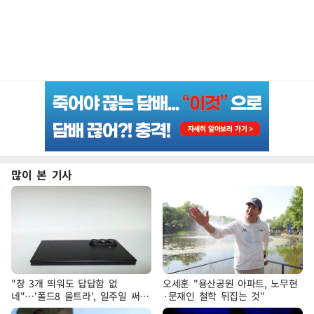
많이 본 기사
"창 3개 띄워도 답답함 없
오세훈 "용산공원 아파트, 노무현
네"…'폴드8 울트라', 일주일 써보
·문재인 철학 뒤집는 것"
니