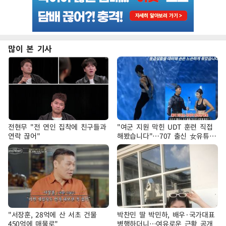
많이 본 기사
전현무 "전 연인 집착에 친구들과
"여군 지원 막힌 UDT 훈련 직접
연락 끊어"
해봤습니다"…707 출신 女유튜버
'완벽 소화'
"서장훈, 28억에 산 서초 건물
박찬민 딸 박민하, 배우·국가대표
450억에 매물로"
병행하더니…여유로운 근황 공개