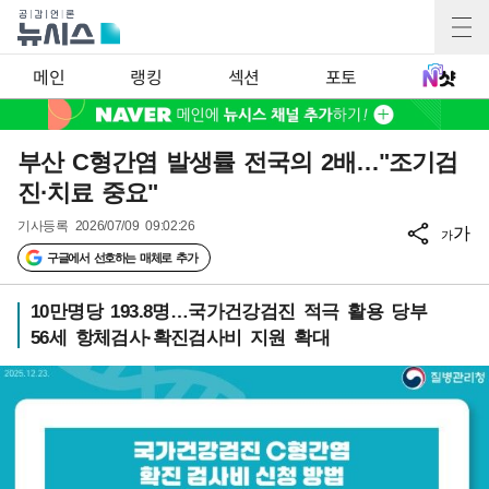
메인
랭킹
섹션
포토
부산 C형간염 발생률 전국의 2배…"조기검
진·치료 중요"
기사등록
2026/07/09 09:02:26
가
가
구글에서 선호하는 매체로 추가
10만명당 193.8명…국가건강검진 적극 활용 당부
56세 항체검사·확진검사비 지원 확대