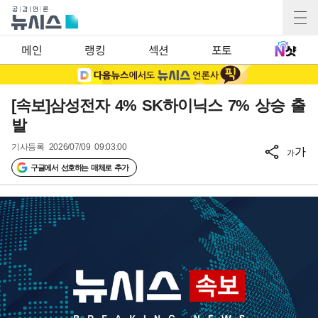
메인
랭킹
섹션
포토
[속보]삼성전자 4% SK하이닉스 7% 상승 출
발
기사등록
2026/07/09 09:03:00
가
가
구글에서 선호하는 매체로 추가