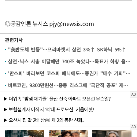
◎공감언론 뉴시스
pjy@newsis.com
관련기사
"美반도체 반등"…프리마켓서 삼전 3%↑ SK하닉 5%↑
삼전·닉스 시총 이달에만 740조 녹았다…목표가 하향 움직임도
'만스피' 바라보던 코스피 패닉에도…증권가 "매수 기회" 왜?
비트코인, 9300만원선…중동 리스크에 '극단적 공포' 재진입