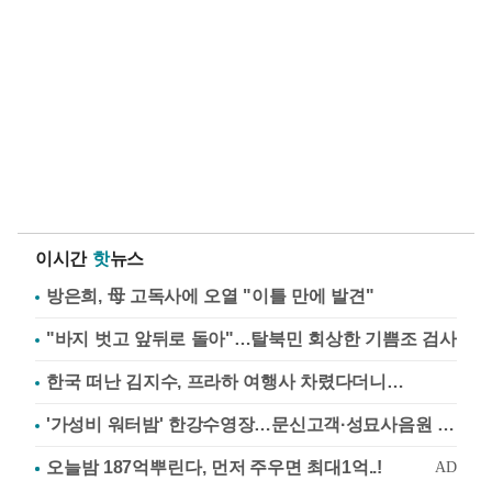
이시간
핫
뉴스
방은희, 母 고독사에 오열 "이틀 만에 발견"
"바지 벗고 앞뒤로 돌아"…탈북민 회상한 기쁨조 검사
한국 떠난 김지수, 프라하 여행사 차렸다더니…
'가성비 워터밤' 한강수영장…문신고객·성묘사음원 민원