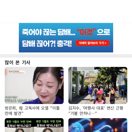
많이 본 기사
방은희, 母 고독사에 오열 "이틀
김지수, '여행사 대표' 변신 근황
만에 발견"
"가볼 만하니…"