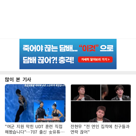
많이 본 기사
"여군 지원 막힌 UDT 훈련 직접
전현무 "전 연인 집착에 친구들과
해봤습니다"…707 출신 女유튜버
연락 끊어"