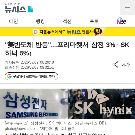
메인
랭킹
섹션
포토
"美반도체 반등"…프리마켓서 삼전 3%↑ SK
하닉 5%↑
기사등록
2026/07/09 08:20:48
가
가
최종수정
2026/07/09 08:32:51
구글에서 선호하는 매체로 추가
[광주=뉴시스] 삼성전자, SK 하이닉스. (사진=뉴시스 DB).
photo@newsis.com
*재판매 및 DB 금지