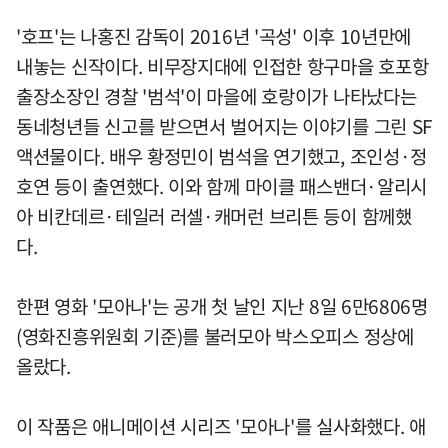
'호프'는 나홍진 감독이 2016년 '곡성' 이후 10년만에
내놓는 신작이다. 비무장지대에 인접한 항구마을 호포항
출장소장인 경찰 '범석'이 마을에 호랑이가 나타났다는
동네청년들 신고를 받으면서 벌어지는 이야기를 그린 SF
액션물이다. 배우 황정민이 범석을 연기했고, 조인성·정
호연 등이 출연했다. 이와 함께 마이클 패스밴더·알리시
아 비칸데르·테일러 러셀·캐머런 브리튼 등이 함께했
다.
한편 영화 '모아나'는 공개 첫 날인 지난 8일 6만6806명
(영화진흥위원회 기준)를 불러모아 박스오피스 정상에
올랐다.
이 작품은 애니메이션 시리즈 '모아나'를 실사화했다. 애