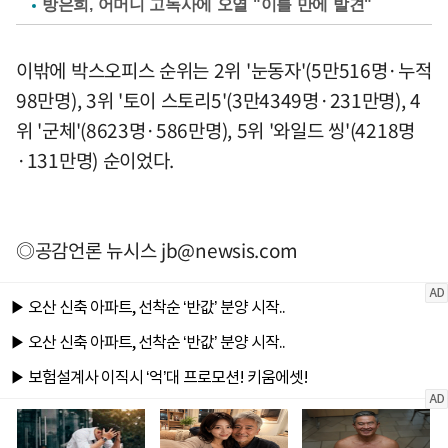
방은희, 어머니 고독사에 오열 "이틀 만에 발견"
이밖에 박스오피스 순위는 2위 '눈동자'(5만516명·누적
98만명), 3위 '토이 스토리5'(3만4349명·231만명), 4
위 '군체'(8623명·586만명), 5위 '와일드 씽'(4218명
·131만명) 순이었다.
◎공감언론 뉴시스
jb@newsis.com