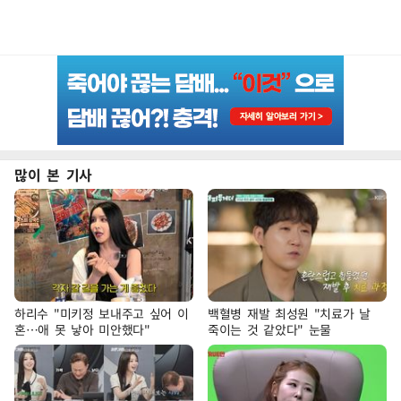
많이 본 기사
하리수 "미키정 보내주고 싶어 이
백혈병 재발 최성원 "치료가 날
혼…애 못 낳아 미안했다"
죽이는 것 같았다" 눈물