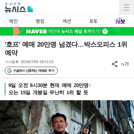
메인
랭킹
섹션
포토
'호프' 예매 20만명 넘겼다…박스오피스 1위
예약
기사등록
2026/07/09 08:51:53
가
가
구글에서 선호하는 매체로 추가
9일 오전 8시30분 현재 예매 20만명↑
오는 15일 개봉일 무난히 1위 할 듯