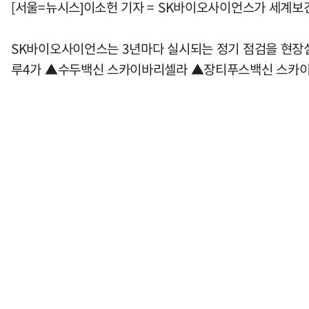
[서울=뉴시스]이소헌 기자 = SK바이오사이언스가 세계보건
SK바이오사이언스는 3년마다 실시되는 정기 점검을 현장
루4가 ▲수두백신 스카이바리셀라 ▲장티푸스백신 스카이타