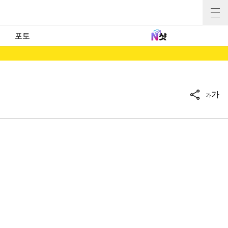
포토
가
가