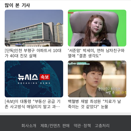
많이 본 기사
[단독]인천 부평구 아파트서 10대
'서준맘' 박세미, 연하 남자친구와
가 40대 친모 살해
열애 "결혼 생각도"
[속보]이 대통령 "부동산 공급 기
백혈병 재발 최성원 "치료가 날
존 사고방식 매달리지 말고 과감
죽이는 것 같았다" 눈물
히 실천"
회사소개
제휴/컨텐츠 판매
약관·정책
고충처리