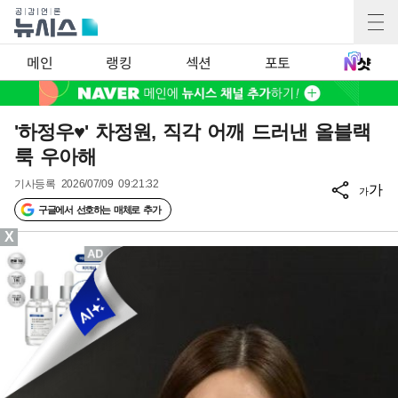
메인
랭킹
섹션
포토
'하정우♥' 차정원, 직각 어깨 드러낸 올블랙
룩 우아해
기사등록
2026/07/09 09:21:32
가
가
구글에서 선호하는 매체로 추가
X