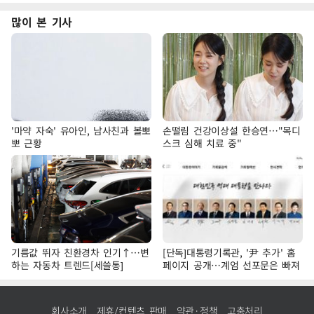
많이 본 기사
'마약 자숙' 유아인, 남사친과 볼뽀
손떨림 건강이상설 한승연…"목디
뽀 근황
스크 심해 치료 중"
기름값 뛰자 친환경차 인기↑…변
[단독]대통령기록관, '尹 추가' 홈
하는 자동차 트렌드[세쓸통]
페이지 공개…계엄 선포문은 빠져
회사소개
제휴/컨텐츠 판매
약관·정책
고충처리