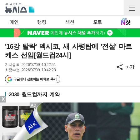
메인
랭킹
섹션
포토
'16강 탈락' 멕시코, 새 사령탑에 '전설' 마르
케스 선임[월드컵24시]
기사등록
2026/07/09 10:22:51
가
가
최종수정
2026/07/09 10:42:23
구글에서 선호하는 매체로 추가
2030 월드컵까지 계약
X