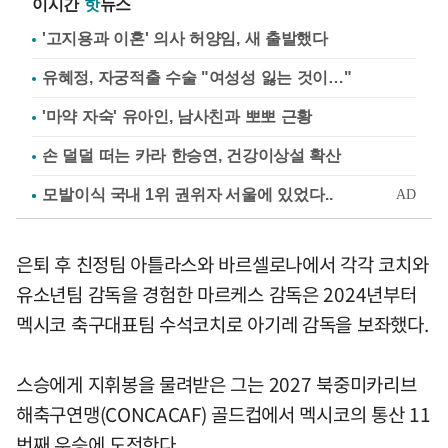
이시간
핫
뉴스
'고지용과 이혼' 의사 허양임, 새 출발했다
유혜정, 자궁적출 수술 "여성성 잃는 것이…"
'마약 자숙' 유아인, 남사친과 뽀뽀 근황
손 덜덜 떠는 카라 한승연, 건강이상설 확산
은퇴 후 친정팀 아틀라스와 바르셀로나에서 각각 코치와
유소년팀 감독을 경험한 마르케스 감독은 2024년부터
멕시코 축구대표팀 수석코치로 아기레 감독을 보좌했다.
스승에게 지휘봉을 물려받은 그는 2027 북중미카리브
해축구연맹(CONCACAF) 골드컵에서 멕시코의 통산 11
번째 우승에 도전한다.