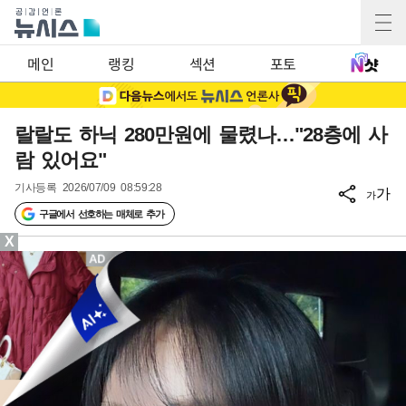
메인
랭킹
섹션
포토
랄랄도 하닉 280만원에 물렸나…"28층에 사
람 있어요"
기사등록
2026/07/09 08:59:28
가
가
구글에서 선호하는 매체로 추가
X