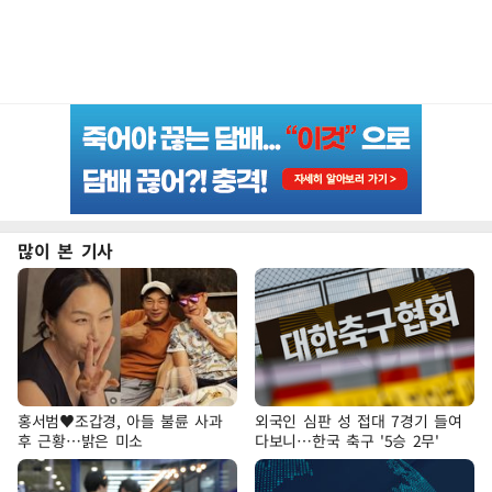
많이 본 기사
홍서범♥조갑경, 아들 불륜 사과
외국인 심판 성 접대 7경기 들여
후 근황…밝은 미소
다보니…한국 축구 '5승 2무'