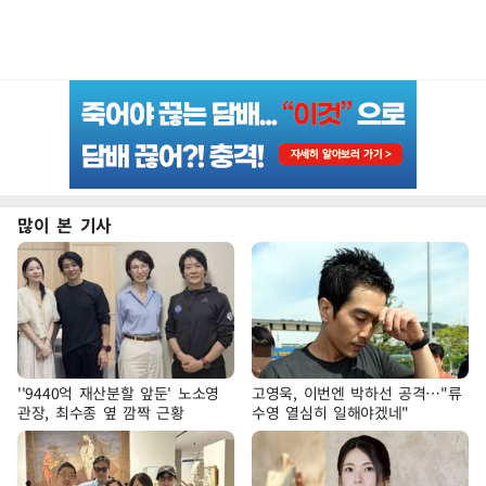
많이 본 기사
''9440억 재산분할 앞둔' 노소영
고영욱, 이번엔 박하선 공격…"류
관장, 최수종 옆 깜짝 근황
수영 열심히 일해야겠네"