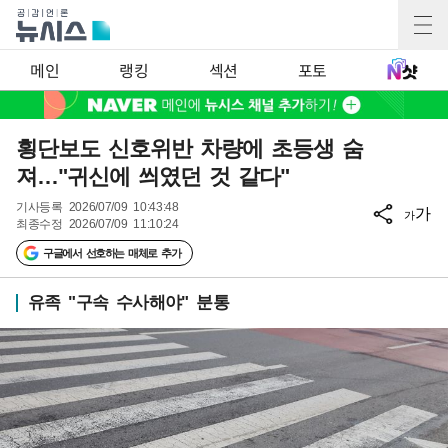
메인
랭킹
섹션
포토
횡단보도 신호위반 차량에 초등생 숨
져…"귀신에 씌였던 것 같다"
기사등록
2026/07/09 10:43:48
가
가
최종수정
2026/07/09 11:10:24
구글에서 선호하는 매체로 추가
유족 "구속 수사해야" 분통