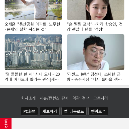
오세훈 "용산공원 아파트, 노무현
"손 떨림 포착"…카라 한승연, 건
·문재인 철학 뒤집는 것"
강 괜찮나 팬들 '걱정'
'덜 똘똘한 한 채' 시대 오나…20
'리센느 논란' 김선태, 초췌한 근
억대 아파트에 쏠리는 관심[세제
황…충주시장 "다시 돌아올 생
개편, 그 이후②]
각?"
회사소개
제휴/컨텐츠 판매
약관·정책
고충처리
PC화면
제보하기
앱 다운로드
맨위로↑
광
COPYRIGHTⓒ
NEWSIS
ALL RIGHTS RESERVED.
고
삭