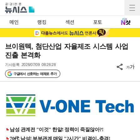
메인
랭킹
섹션
포토
브이원텍, 첨단산업 자율제조 시스템 사업
진출 본격화
기사등록
2026/07/09 08:26:28
가
가
구글에서 선호하는 매체로 추가