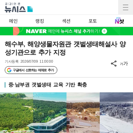
메인
랭킹
섹션
포토
해수부, 해양생물자원관 갯벌생태해설사 양
성기관으로 추가 지정
기사등록
2026/07/09 11:00:00
가
가
구글에서 선호하는 매체로 추가
중·남부권 갯벌생태 교육 기반 확충