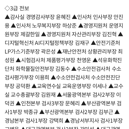
◇3급 전보
▲감사실 경영감사부장 윤혜진 ▲인사처 인사부장 안진
용 ▲인사처 노무복지부장 하상준 ▲경영지원처 운영지
원부장 제갈한일 ▲경영지원처 자산관리부장 김진혁 ▲
디지털혁신처 AI디지털정책부장 김재구 ▲안전기준처
LP가스기준부장 곽은성 ▲재난안전처 상황관리부장 최
성원 ▲시험검사처 제품평가부장 천영운 ▲석유화학진
단처 화학물질안전부장 김동수 ▲수소안전검사처 수소
검사평가부장 이용희 ▲수소안전검사처 수소안전진단
부장 공덕환 ▲교육연수실 교육운영부장 이세나 ▲교수
실 교수총괄부장 김원재 ▲서울광역본부 검사2부장 이
덕권 ▲인천본부 검사3부장 문혜리 ▲부산광역본부 검
사1부장 박종규 ▲부산광역본부 검사2부장 김부근 ▲
경남본부 검사1부장 강택희 ▲경남서부지사 검사1부장