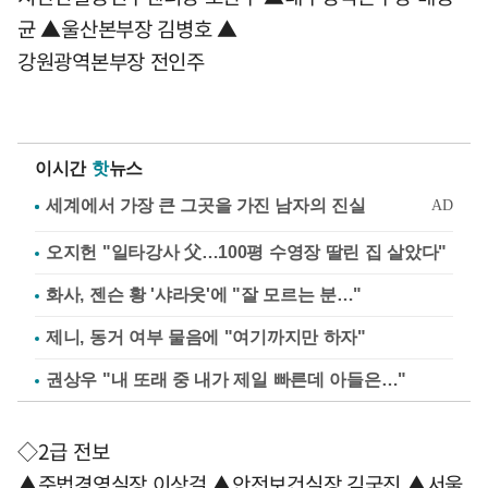
균 ▲울산본부장 김병호 ▲
강원광역본부장 전인주
이시간
핫
뉴스
오지헌 "일타강사 父…100평 수영장 딸린 집 살았다"
화사, 젠슨 황 '샤라웃'에 "잘 모르는 분…"
제니, 동거 여부 물음에 "여기까지만 하자"
권상우 "내 또래 중 내가 제일 빠른데 아들은…"
◇2급 전보
▲준법경영실장 이상걸 ▲안전보건실장 김국진 ▲서울