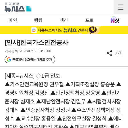
메인
랭킹
섹션
포토
[인사]한국가스안전공사
기사등록
2026/07/09 13:00:00
가
가
구글에서 선호하는 매체로 추가
[세종=뉴시스] ◇1급 전보
▲가스안전교육원장 권우철 ▲기획조정실장 홍승운 ▲
경영지원처장 김명진 ▲안전정책처장 양윤영 ▲안전기
준처장 심재호 ▲재난안전처장 김일우 ▲시험검사처장
김대식 ▲인증심사처장 정성원 ▲수소안전정책처장 장
성수 ▲교수실장 홍용일 ▲안전연구실장 길성희 ▲에너
지안전실증연구센터장 조완수 ▲대구광역본부장 배승