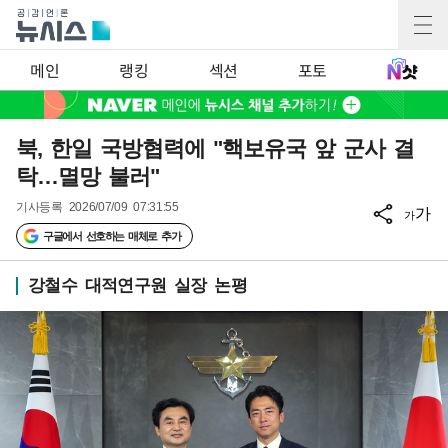
메인
랭킹
섹션
포토
북, 한일 국방협력에 "핵보유국 앞 군사 결
탁…멸망 불러"
기사등록
2026/07/09 07:31:55
가
가
구글에서 선호하는 매체로 추가
강철수 대적연구원 실장 논평