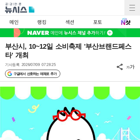
메인
랭킹
섹션
포토
부산시, 10~12일 소비축제 '부산브랜드페스
타' 개최
기사등록
2026/07/09 07:28:25
가
가
구글에서 선호하는 매체로 추가