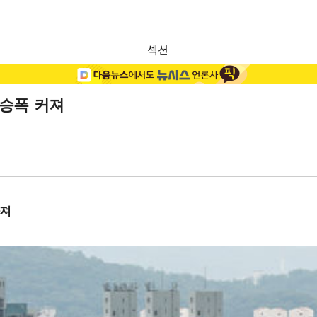
섹션
상승폭 커져
아져