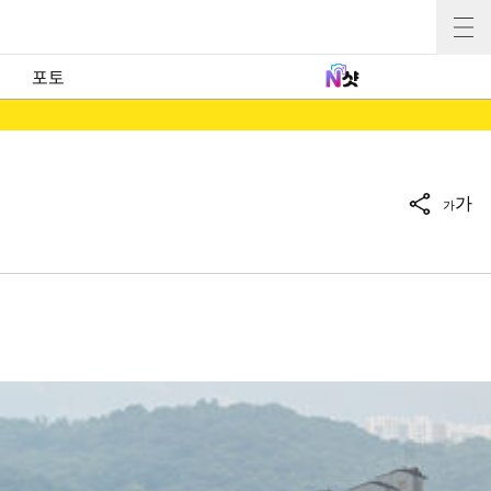
포토
가
가