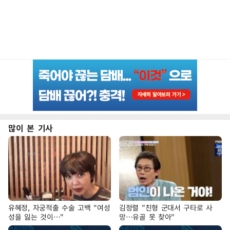
많이 본 기사
유혜정, 자궁적출 수술 고백 "여성
김정렬 "친형 군대서 구타로 사
성을 잃는 것이…"
망…유골 못 찾아"