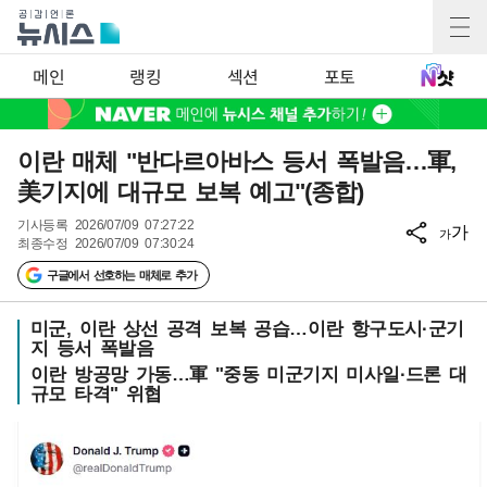
메인
랭킹
섹션
포토
이란 매체 "반다르아바스 등서 폭발음…軍,
美기지에 대규모 보복 예고"(종합)
기사등록
2026/07/09 07:27:22
가
가
최종수정
2026/07/09 07:30:24
구글에서 선호하는 매체로 추가
미군, 이란 상선 공격 보복 공습…이란 항구도시·군기
지 등서 폭발음
이란 방공망 가동…軍 "중동 미군기지 미사일·드론 대
규모 타격" 위협