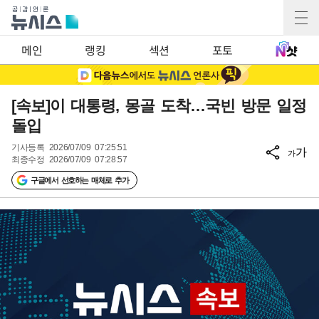
메인
랭킹
섹션
포토
[속보]이 대통령, 몽골 도착…국빈 방문 일정
돌입
기사등록
2026/07/09 07:25:51
가
가
최종수정
2026/07/09 07:28:57
구글에서 선호하는 매체로 추가