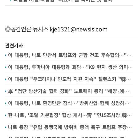
◎공감언론 뉴시스
kje1321@newsis.com
관련기사
이 대통령, 나토 만찬서 트럼프와 군함 건조 후속협의…"최대한 협조"(종합)
이 대통령, 루마니아 대통령과 회담…"K9 현지 생산 의미 있어"
이 대통령 "우크라이나 인도적 지원 지속" 젤렌스키 "韓기업 참여 기대"
李 "첨단 방산기술 협력 강화" 노르웨이 총리 "해양·에너지 협력 확대"(종합)
이 대통령, 나토 환영만찬 참석…"방위산업 함께 성장하는 길 열어야"
한·나토, '조달 기본협정' 협상 개시…靑 "연15조시장 韓기업 참여 기반 마련"
나토 총장 "유럽 동맹국에 방위비 증액 촉구 트럼프 주장 옳았다"