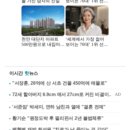
이시간
핫
뉴스
"서장훈, 28억에 산 서초 건물 450억에 매물로"
'서준맘' 박세미, 연하 남친과 열애 "결혼 전제"
황기순 "원정도박 후 필리핀서 2년 불법체류"
백혈병 재발 최성원 "치료가 날 죽이는 것 같아"