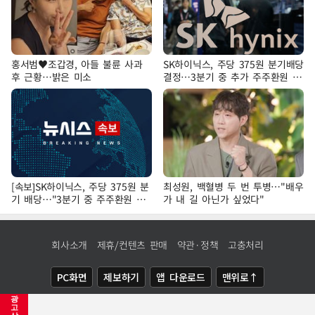
홍서범♥조갑경, 아들 불륜 사과
SK하이닉스, 주당 375원 분기배당
후 근황…밝은 미소
결정…3분기 중 추가 주주환원 발
표
[속보]SK하이닉스, 주당 375원 분
최성원, 백혈병 두 번 투병…"배우
기 배당…"3분기 중 주주환원 방
가 내 길 아닌가 싶었다"
안 확정"
회사소개
제휴/컨텐츠 판매
약관·정책
고충처리
PC화면
제보하기
앱 다운로드
맨위로↑
광
COPYRIGHTⓒ
NEWSIS
ALL RIGHTS RESERVED.
고