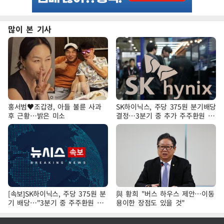
많이 본 기사
홍서범♥조갑경, 아들 불륜 사과
SK하이닉스, 주당 375원 분기배당
후 근황…밝은 미소
결정…3분기 중 추가 주주환원 발
표
[속보]SK하이닉스, 주당 375원 분
與 황희 "버스 하우스 제안…이동
기 배당…"3분기 중 주주환원 방
용이한 장점도 있을 것"
안 확정"