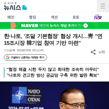
메인
랭킹
섹션
포토
한·나토, '조달 기본협정' 협상 개시…靑 "연
15조시장 韓기업 참여 기반 마련"
기사등록
2026/07/08 05:12:45
가
가
구글에서 선호하는 매체로 추가
"협정 체결 시한 두지 않고 최대한 조속히 마무리"
"나토와 견고한 방산 공급망 구축 위한 발판 확보"