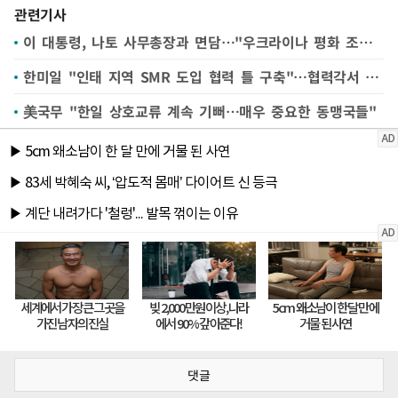
관련기사
이 대통령, 나토 사무총장과 면담…"우크라이나 평화 조속히 회복"(종합2보)
한미일 "인태 지역 SMR 도입 협력 틀 구축"…협력각서 체결
美국무 "한일 상호교류 계속 기뻐…매우 중요한 동맹국들"
댓글