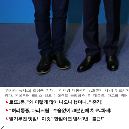
[앙카라=뉴시스] 조성봉 기자 = 이재명 대통령이 7일(현지 시간) 튀르키
있다. 왼쪽부터 크리스 펭크 뉴질랜드 국방장관, 이 대통령, 마르크 뤼터 사