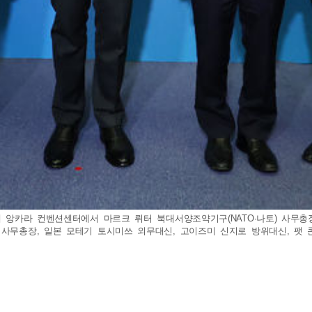
예 앙카라 컨벤션센터에서 마르크 뤼터 북대서양조약기구(NATO·나토) 사무총장
무총장, 일본 모테기 토시미쓰 외무대신, 고이즈미 신지로 방위대신, 팻 콘로이 