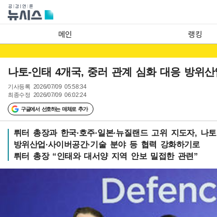
메인
랭킹
나토-인태 4개국, 중러 관계 심화 대응 방위산
기사등록
2026/07/09 05:58:34
최종수정
2026/07/09 06:02:24
구글에서 선호하는 매체로 추가
뤼터 총장과 한국·호주·일본·뉴질랜드 고위 지도자, 나
방위산업·사이버공간·기술 분야 등 협력 강화하기로
뤼터 총장 “인태와 대서양 지역 안보 밀접한 관련”