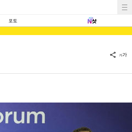
포토
가
가