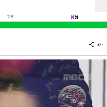
포토
가
가