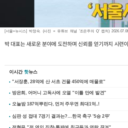
[서울=뉴시스] 박정숙. (사진 = 유튜브 채널 '조은주의 Q' 캡처) 2026.07.0
박 대표는 새로운 분야에 도전하며 신뢰를 얻기까지 시련
이시간
핫
뉴스
"서장훈, 28억에 산 서초 건물 450억에 매물로"
방은희, 어머니 고독사에 오열 "이틀 만에 발견"
심판 성 접대 7경기 결과는?…한국 축구 '5승 2무'
전현무 "전 연인 집착·통제에 친구들과 연락 끊겨"