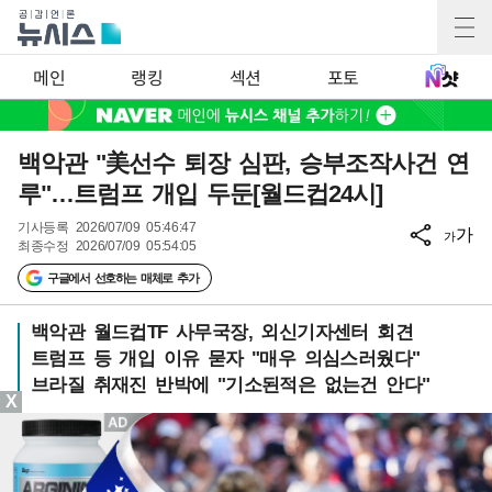
메인
랭킹
섹션
포토
백악관 "美선수 퇴장 심판, 승부조작사건 연
루"…트럼프 개입 두둔[월드컵24시]
기사등록
2026/07/09 05:46:47
가
가
최종수정
2026/07/09 05:54:05
구글에서 선호하는 매체로 추가
백악관 월드컵TF 사무국장, 외신기자센터 회견
트럼프 등 개입 이유 묻자 "매우 의심스러웠다"
브라질 취재진 반박에 "기소된적은 없는건 안다"
X