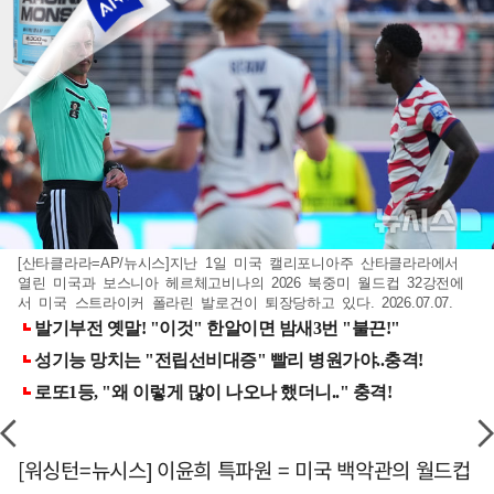
[산타클라라=AP/뉴시스]지난 1일 미국 캘리포니아주 산타클라라에서
열린 미국과 보스니아 헤르체고비나의 2026 북중미 월드컵 32강전에
서 미국 스트라이커 폴라린 발로건이 퇴장당하고 있다. 2026.07.07.
[워싱턴=뉴시스] 이윤희 특파원 = 미국 백악관의 월드컵