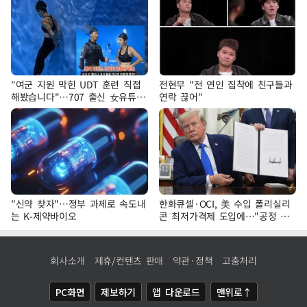
"여군 지원 막힌 UDT 훈련 직접
전현무 "전 연인 집착에 친구들과
해봤습니다"…707 출신 女유튜버
연락 끊어"
'완벽 소화'
"신약 찾자"…정부 과제로 속도내
한화큐셀·OCI, 美 수입 폴리실리
는 K-제약바이오
콘 최저가격제 도입에…"공정 경
쟁·수익성 개선 환영"
회사소개
제휴/컨텐츠 판매
약관·정책
고충처리
PC화면
제보하기
앱 다운로드
맨위로↑