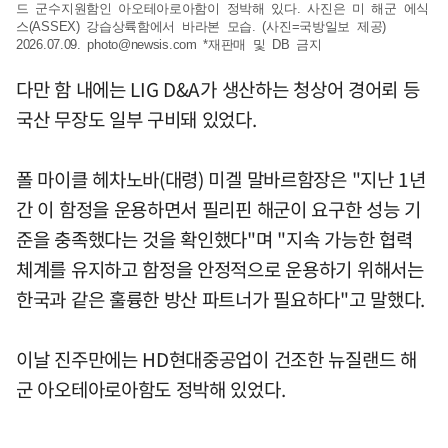
드 군수지원함인 아오테아로아함이 정박해 있다. 사진은 미 해군 에식
스(ASSEX) 강습상륙함에서 바라본 모습. (사진=국방일보 제공)
2026.07.09.
photo@newsis.com
*재판매 및 DB 금지
다만 함 내에는 LIG D&A가 생산하는 청상어 경어뢰 등
국산 무장도 일부 구비돼 있었다.
폴 마이클 헤차노바(대령) 미겔 말바르함장은 "지난 1년
간 이 함정을 운용하면서 필리핀 해군이 요구한 성능 기
준을 충족했다는 것을 확인했다"며 "지속 가능한 협력
체계를 유지하고 함정을 안정적으로 운용하기 위해서는
한국과 같은 훌륭한 방산 파트너가 필요하다"고 말했다.
이날 진주만에는 HD현대중공업이 건조한 뉴질랜드 해
군 아오테아로아함도 정박해 있었다.