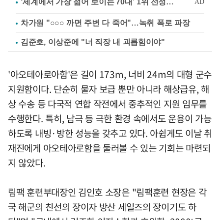
차가원 "○○○ 까면 주변 다 죽어"…녹취 폭로 파장
김준호, 이상준에 "너 직장 내 괴롭힘이야"
'아오테아로아함'은 길이 173m, 너비 24m의 대형 군수
지원함이다. 단순히 물자 보급 뿐만 아니라 해상급유, 해
상 수송 등 다국적 연합 작전에서 중추적인 지원 임무를
수행한다. 특히, 남극 등 극한 환경 속에서도 운용이 가능
하도록 내빙·방한 성능을 갖추고 있다. 아쉽게도 이날 취
재진에게 아오테아로함을 둘러볼 수 있는 기회는 마련되
지 않았다.
림팩 훈련부대장인 김인호 소장은 "림팩훈련 현장은 각
국 해군의 친선의 장이자 방산 세일즈의 장이기도 하