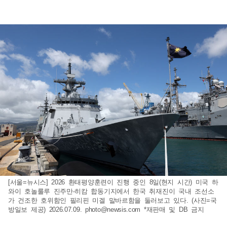
[서울=뉴시스] 2026 환태평양훈련이 진행 중인 8일(현지 시간) 미국 하
와이 호놀룰루 진주만-히캄 합동기지에서 한국 취재진이 국내 조선소
가 건조한 호위함인 필리핀 미겔 말바르함을 둘러보고 있다. (사진=국
방일보 제공) 2026.07.09.
photo@newsis.com
*재판매 및 DB 금지