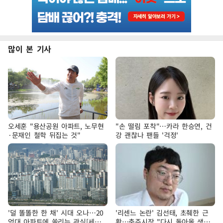
많이 본 기사
오세훈 "용산공원 아파트, 노무현
"손 떨림 포착"…카라 한승연, 건
·문재인 철학 뒤집는 것"
강 괜찮나 팬들 '걱정'
'덜 똘똘한 한 채' 시대 오나…20
'리센느 논란' 김선태, 초췌한 근
억대 아파트에 쏠리는 관심[세제
황…충주시장 "다시 돌아올 생