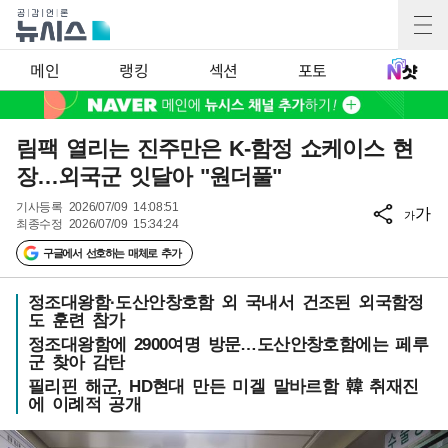
메인
랭킹
섹션
포토
림팩 열리는 진주만은 K-함정 쇼케이스 현
장…외국군 잇달아 "원더풀"
기사등록
2026/07/09 14:08:51
가
가
최종수정
2026/07/09 15:34:24
구글에서 선호하는 매체로 추가
정조대왕함·도산안창호함 외 국내서 건조된 외국함정
도 훈련 참가
정조대왕함에 2900여명 방문…도산안창호함에는 페루
군 찾아 감탄
필리핀 해군, HD현대 만든 미겔 말바르함 韓 취재진
에 이례적 공개