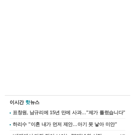
이시간
핫
뉴스
표창원, 남규리에 15년 만에 사과…"제가 틀렸습니다"
하리수 "이혼 내가 먼저 제안…아기 못 낳아 미안"