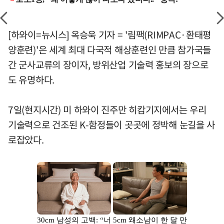
[하와이=뉴시스] 옥승욱 기자 = '림팩(RIMPAC·환태평
양훈련)'은 세계 최대 다국적 해상훈련인 만큼 참가국들
간 군사교류의 장이자, 방위산업 기술력 홍보의 장으로
도 유명하다.
7일(현지시간) 미 하와이 진주만 히캄기지에서는 우리
기술력으로 건조된 K-함정들이 곳곳에 정박해 눈길을 사
로잡았다.