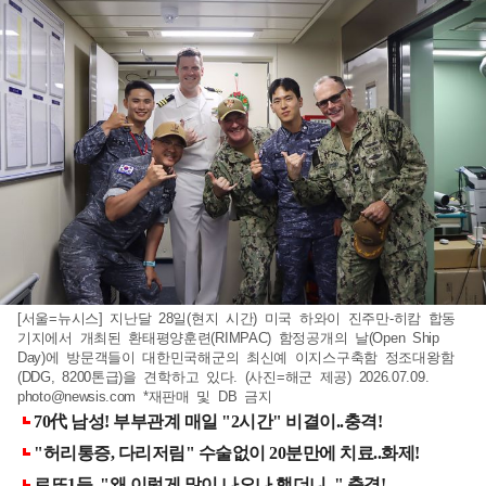
[서울=뉴시스] 지난달 28일(현지 시간) 미국 하와이 진주만-히캄 합동
기지에서 개최된 환태평양훈련(RIMPAC) 함정공개의 날(Open Ship
Day)에 방문객들이 대한민국해군의 최신예 이지스구축함 정조대왕함
(DDG, 8200톤급)을 견학하고 있다. (사진=해군 제공) 2026.07.09.
photo@newsis.com
*재판매 및 DB 금지