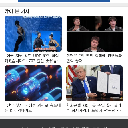
많이 본 기사
"여군 지원 막힌 UDT 훈련 직접
전현무 "전 연인 집착에 친구들과
해봤습니다"…707 출신 女유튜버
연락 끊어"
'완벽 소화'
"신약 찾자"…정부 과제로 속도내
한화큐셀·OCI, 美 수입 폴리실리
는 K-제약바이오
콘 최저가격제 도입에…"공정 경
쟁·수익성 개선 환영"