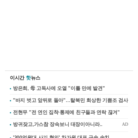
이시간
핫
뉴스
방은희, 母 고독사에 오열 "이틀 만에 발견"
"바지 벗고 앞뒤로 돌아"…탈북민 회상한 기쁨조 검사
전현무 "전 연인 집착·통제에 친구들과 연락 끊겨"
'300억원대 사기 혐의' 차가원 대표 구속 송치