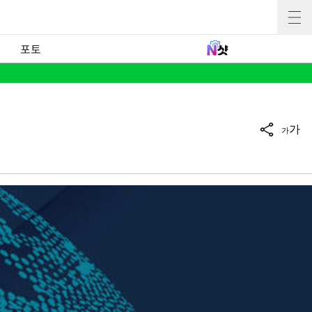
포토
가
가