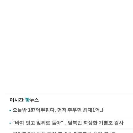
이시간
핫
뉴스
"바지 벗고 앞뒤로 돌아"…탈북민 회상한 기쁨조 검사