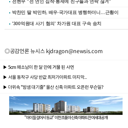
전현무 "전 연인 집착·통제에 친구들과 연락 끊겨"
박찬민 딸 박민하, 배우·국가대표 병행하더니…근황이
'300억원대 사기 혐의' 차가원 대표 구속 송치
◎공감언론 뉴시스
kjdragon@newsis.com