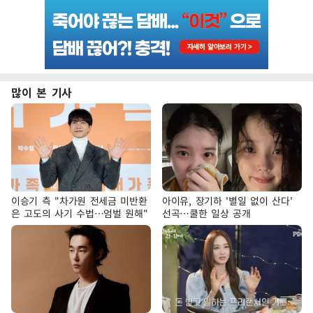
많이 본 기사
이승기 측 "차가원 전세금 미반환
아이유, 장기하 '별일 없이 산다'
은 고도의 사기 수법…엄벌 원해"
선곡…쿨한 일상 공개