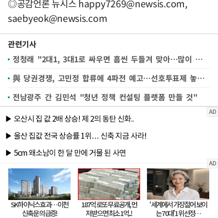
◎공감언론 뉴시스
happy7269@newsis.com
,
saebyeok@newsis.com
관련기사
정청래 "2대1, 3대1로 싸우면 흠씬 두들겨 맞아…많이 아프다"
與 당권경쟁, 고민정 합류에 4파전 예고…선호투표제 놓고 신경전도(종합)
전남광주 간 김민석 "청년 정책 컨설팅 플랫폼 만들 것"