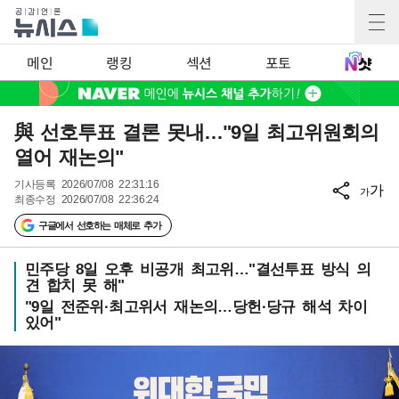
메인
랭킹
섹션
포토
與 선호투표 결론 못내…"9일 최고위원회의
열어 재논의"
기사등록
2026/07/08 22:31:16
가
가
최종수정
2026/07/08 22:36:24
구글에서 선호하는 매체로 추가
민주당 8일 오후 비공개 최고위…"결선투표 방식 의
견 합치 못 해"
"9일 전준위·최고위서 재논의…당헌·당규 해석 차이
있어"