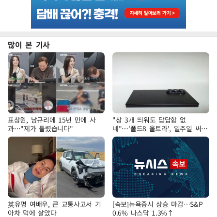
많이 본 기사
표창원, 남규리에 15년 만에 사
"창 3개 띄워도 답답함 없
과…"제가 틀렸습니다"
네"…'폴드8 울트라', 일주일 써보
니
英유명 여배우, 큰 교통사고서 기
[속보]뉴욕증시 상승 마감…S&P
아차 덕에 살았다
0.6% 나스닥 1.3%↑