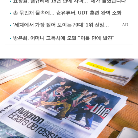
표창원, 남규리에 15년 만에 사과…"제가 틀렸습니다"
손 묶인채 물속에… 女유튜버, UDT 훈련 완벽 소화
방은희, 어머니 고독사에 오열 "이틀 만에 발견"