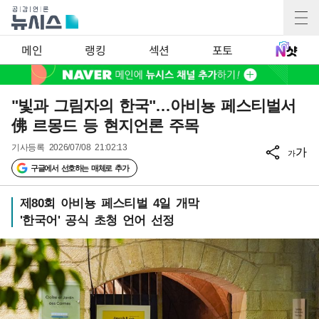
메인
랭킹
섹션
포토
"빛과 그림자의 한국"…아비뇽 페스티벌서
佛 르몽드 등 현지언론 주목
기사등록
2026/07/08 21:02:13
가
가
구글에서 선호하는 매체로 추가
제80회 아비뇽 페스티벌 4일 개막
'한국어' 공식 초청 언어 선정