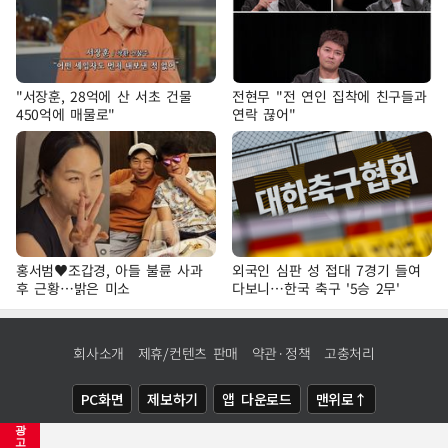
"서장훈, 28억에 산 서초 건물
전현무 "전 연인 집착에 친구들과
450억에 매물로"
연락 끊어"
홍서범♥조갑경, 아들 불륜 사과
외국인 심판 성 접대 7경기 들여
후 근황…밝은 미소
다보니…한국 축구 '5승 2무'
회사소개
제휴/컨텐츠 판매
약관·정책
고충처리
PC화면
제보하기
앱 다운로드
맨위로↑
광
COPYRIGHTⓒ
NEWSIS
ALL RIGHTS RESERVED.
고