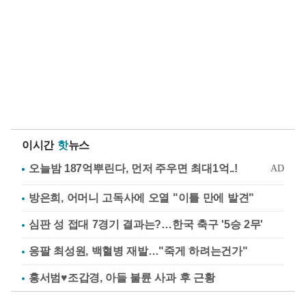
이시간
핫
뉴스
방은희, 어머니 고독사에 오열 "이틀 만에 발견"
심판 성 접대 7경기 결과는?…한국 축구 '5승 2무'
응팔 최성원, 백혈병 재발…"죽게 하려는건가"
홍서범♥조갑경, 아들 불륜 사과 후 근황