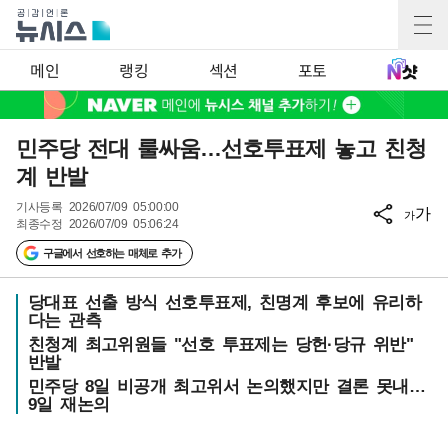
메인
랭킹
섹션
포토
민주당 전대 룰싸움…선호투표제 놓고 친청
계 반발
기사등록
2026/07/09 05:00:00
가
가
최종수정
2026/07/09 05:06:24
구글에서 선호하는 매체로 추가
당대표 선출 방식 선호투표제, 친명계 후보에 유리하
다는 관측
친청계 최고위원들 "선호 투표제는 당헌·당규 위반"
반발
민주당 8일 비공개 최고위서 논의했지만 결론 못내…
9일 재논의