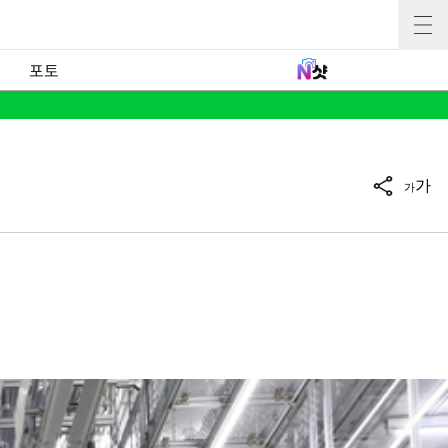
포토
가
가