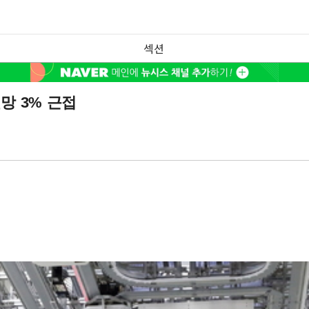
섹션
망 3% 근접