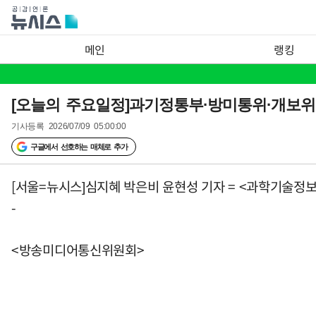
메인
랭킹
[오늘의 주요일정]과기정통부·방미통위·개보위(
기사등록
2026/07/09 05:00:00
구글에서 선호하는 매체로 추가
[서울=뉴시스]심지혜 박은비 윤현성 기자 = <과학기술정
-
<방송미디어통신위원회>