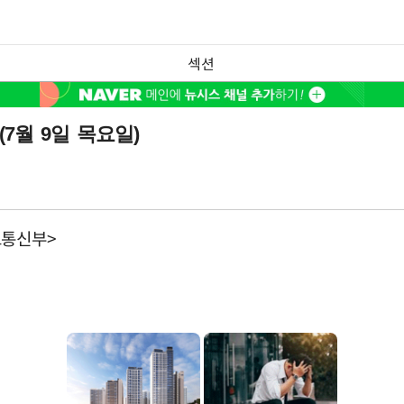
섹션
7월 9일 목요일)
보통신부>