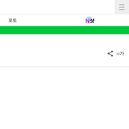
포토
가
가