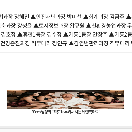
치과장 장해진 ▲안전재난과장 박미선 ▲회계과장 김금주 
건축과장 강성윤 ▲토지정보과장 황규원 ▲친환경농업과장 
 김호정 ▲휴천1동장 김수정 ▲가흥1동장 안창주 ▲가흥2
▲건강증진과장 직무대리 장인규 ▲감염병관리과장 직무대리 